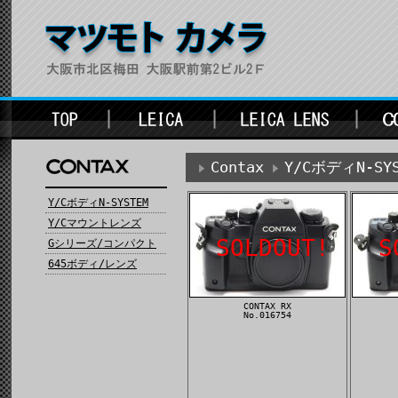
Contax
Y/CボディN-SYS
Y/CボディN-SYSTEM
Y/Cマウントレンズ
SOLDOUT!
S
Gシリーズ/コンパクト
645ボディ/レンズ
CONTAX RX
No.016754