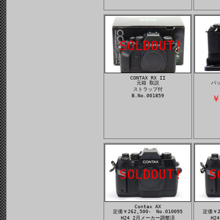
SOLDOUT!
CONTAX RX II
元箱 取説
バッ
ストラップ付
B.No.001859
￥
SOLDOUT!
S
Contax AX
定価￥262,500- No.010095
定価￥26
H24 2月メーカー調整済
H2