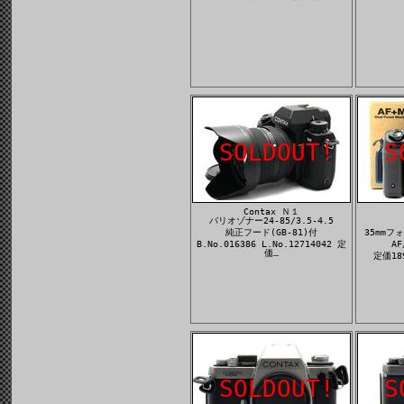
SOLDOUT!
S
Contax Ｎ１
バリオゾナー24-85/3.5-4.5
純正フード(GB-81)付
35mm
B.No.016386 L.No.12714042 定
A
価…
定価189
SOLDOUT!
S