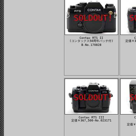
SOLDOUT!
S
Contax RTS II
C
(コンタックス50周年バッチ付)
定価￥36
B.No.170828
SOLDOUT!
S
Contax RTS III
C
定価￥367,500-No.023171
定価￥3