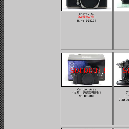
Contax S2
(60周年記念)
B.No.008174
SOLDOUT!
S
Contax Aria
（元箱 取扱説明書付）
デ
No.009881
(デ
B.No.0