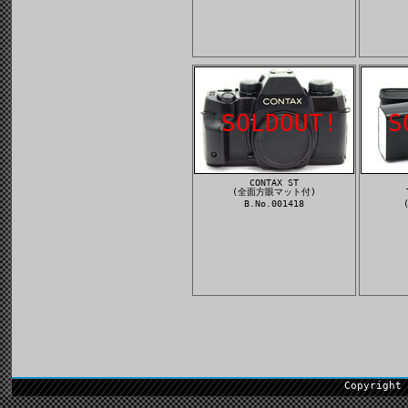
SOLDOUT!
S
CONTAX ST
(全面方眼マット付)
B.No.001418
Copyright 