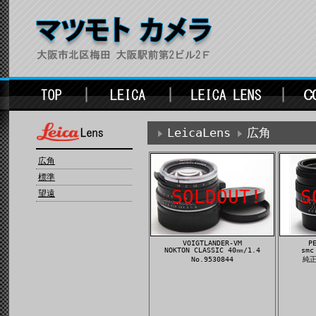
LeicaLens
広角
広角
標準
SOLDOUT!
S
望遠
VOIGTLANDER-VM
P
NOKTON CLASSIC 40㎜/1.4
smc
No.9530844
純