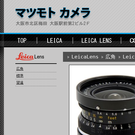
LeicaLens
広角
Lei
広角
標準
望遠