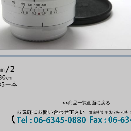
㎜/2
80㎝
85ー本
<<商品一覧画面に戻る