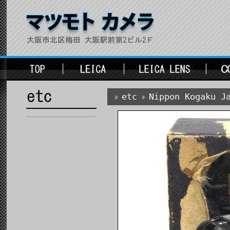
etc
Nippon Kogaku J