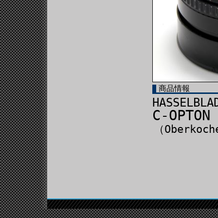
商品情報
HASSELBLA
C-OPTON
（Oberkoch