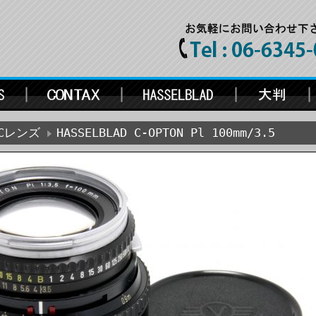
Cレンズ
HASSELBLAD C-OPTON Pl 100mm/3.5