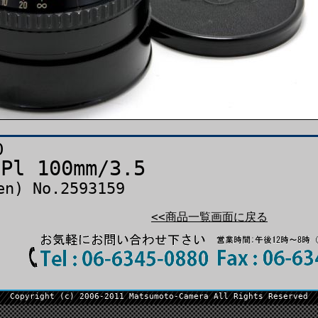
D
 Pl 100mm/3.5
en) No.2593159
<<商品一覧画面に戻る
Copyright (c) 2006-2011 Matsumoto-Camera All Rights Reserved