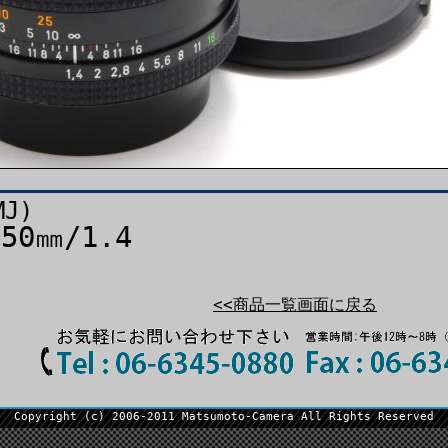
MJ)
0㎜/1.4
<<商品一覧画面に戻る
Copyright (c) 2006-2011 Matsumoto-Camera All Rights Reserved