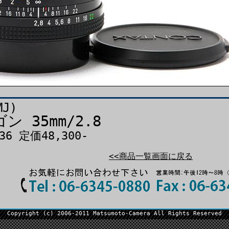
MJ)
 35mm/2.8
936 定価48,300-
<<商品一覧画面に戻る
Copyright (c) 2006-2011 Matsumoto-Camera All Rights Reserved