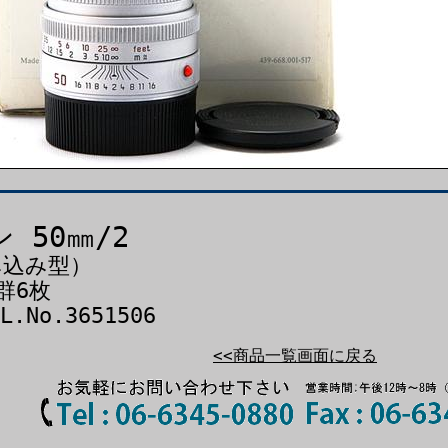
 50㎜/2
み込み型）
群6枚
No.3651506
<<商品一覧画面に戻る