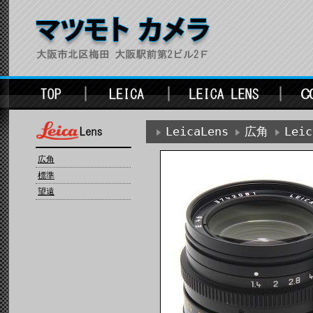
LeicaLens
広角
Lei
広角
標準
望遠