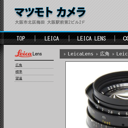
LeicaLens
広角
Lei
広角
標準
望遠