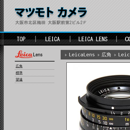
LeicaLens
広角
Lei
広角
標準
望遠