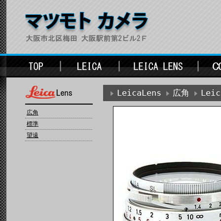
LeicaLens
広角
Lei
広角
標準
望遠